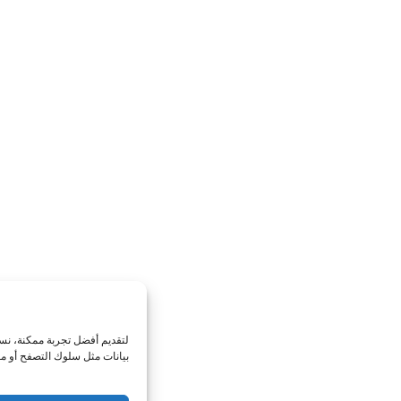
إدارة الموافقة
لتقديم أفضل تجربة ممكنة، نستخدم تقنيات مثل الكوكيز لتخزين معلومات الجهاز أو الوصول 
بيانات مثل سلوك التصفح أو معرفات فريدة على هذا الموقع. عدم الموافقة أو سحب المواف