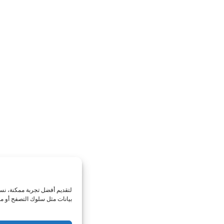
إدارة الموافقة
لتقديم أفضل تجربة ممكنة، نستخدم تقنيات مثل الكوكيز لتخزين معلومات الجهاز أو الوصول 
بيانات مثل سلوك التصفح أو معرفات فريدة على هذا الموقع. عدم الموافقة أو سحب المواف