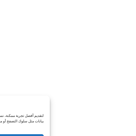
إدارة الموافقة
لتقديم أفضل تجربة ممكنة، نستخدم تقنيات مثل الكوكيز لتخزين معلومات الجهاز أو الوصول 
بيانات مثل سلوك التصفح أو معرفات فريدة على هذا الموقع. عدم الموافقة أو سحب المواف